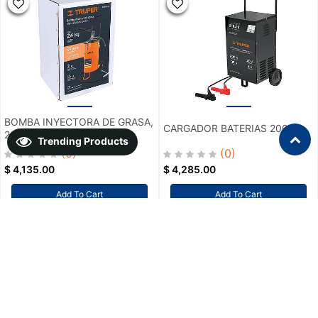
BOMBA INYECTORA DE GRASA,
CARGADOR BATERIAS 200 V
24KG
Trending Products
(0)
(0)
$
4,135.00
$
4,285.00
Add To Cart
Add To Cart