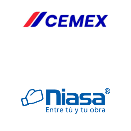
HERRJA
AGREGA
AGREGADO
BOQUILLAS
CAB
CABLES
ELECTRICOS
COLADERA
COLADERAS
ELECTRICO
FREGADERO
JARDINERIA
SEGURIDAD
TARJAS
VALVULAS
Automp