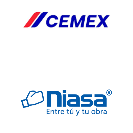
HERRJA
AGREGA
AGREGADO
BOQUILLAS
CAB
CABLES
ELECTRICOS
COLADERA
COLADERAS
ELECTRICO
FREGADERO
JARDINERIA
SEGURIDAD
TARJAS
VALVULAS
Automp