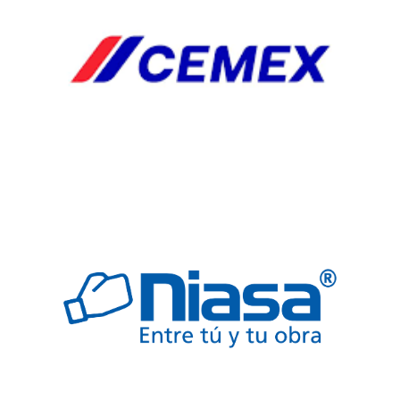
HERRJA
AGREGA
AGREGADO
BOQUILLAS
CAB
CABLES
ELECTRICOS
COLADERA
COLADERAS
ELECTRICO
FREGADERO
JARDINERIA
SEGURIDAD
TARJAS
VALVULAS
Automp