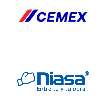
EXTRACTORES
HERRJA
AGREGA
AGREGADO
BOQUILLAS
CAB
CABLES
ELECTRICOS
COLADERA
COLADERAS
ELECTRICO
FREGADERO
JARDINERIA
SEGURIDAD
TARJAS
VALVULAS