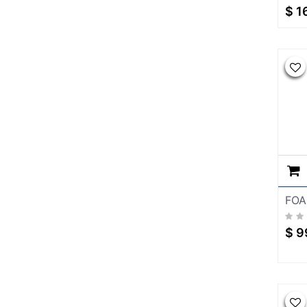
SEGURIDAD
$
1
TARJAS
VALVULAS
Automp
FOA
$
9