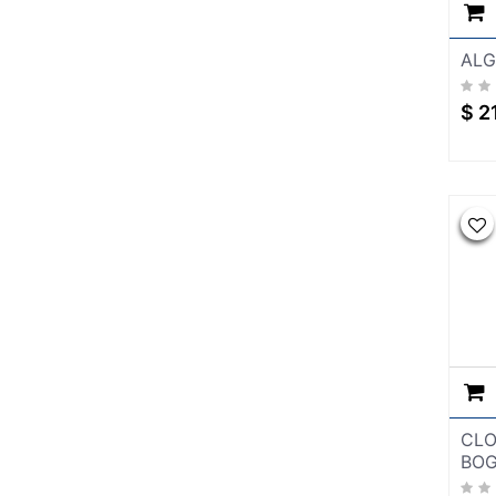
PLOMERIA
RECUBRIMIENTOS Y PINTURAS
ALG
SEÑALAMIENTOS
SISTEMA LIGERO PARA
$
2
CONSTRUCCION
TUBERIA Y CONEXIONES
VENTILADORES Y EXTRACTORES
HERRJA
AGREGA
AGREGADO
BOQUILLAS
CAB
CABLES ELECTRICOS
COLADERA
COLADERAS
ELECTRICO
CLO
FREGADERO
BOG
JARDINERIA