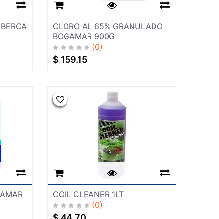
LBERCA
CLORO AL 65% GRANULADO
BOGAMAR 900G
(0)
$
159.15
GAMAR
COIL CLEANER 1LT
(0)
$
44.70