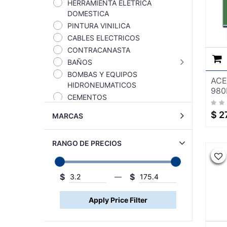
HERRAMIENTA ELETRICA
DOMESTICA
PINTURA VINILICA
CABLES ELECTRICOS
CONTRACANASTA
BAÑOS
BOMBAS Y EQUIPOS
ACE
HIDRONEUMATICOS
980
CEMENTOS
FERRETERIA
$
2
MARCAS
HERRAMIENTAS
ILUMINACION
RANGO DE PRECIOS
LIMPIEZA
ARTICULOS DE LIMPIEZA
ASPIRADORAS E
$
$
—
HIDROLAVADORAS
LIMPIADORES QUIMICOS
MATERIALES PARA
CONSTRUCCION