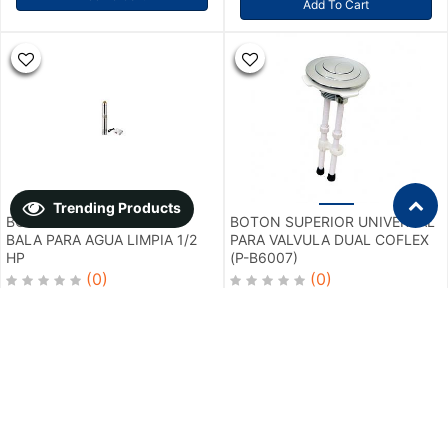
Add To Cart
Trending Products
BOMBA SUMERGIBLE TIPO
BOTON SUPERIOR UNIVERSAL
BALA PARA AGUA LIMPIA 1/2
PARA VALVULA DUAL COFLEX
HP
(P-B6007)
(0)
(0)
$
3,995.00
$
82.30
Add To Cart
Add To Cart