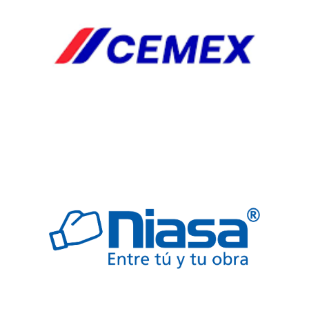
FREGADERO
JARDINERIA
SEGURIDAD
TARJAS
VALVULAS
Automp