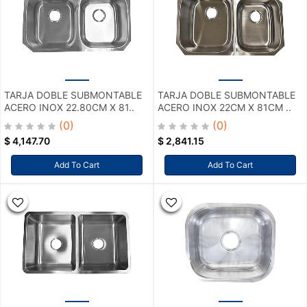
TARJA DOBLE SUBMONTABLE
TARJA DOBLE SUBMONTABLE
ACERO INOX 22.80CM X 81..
ACERO INOX 22CM X 81CM ..
(0)
(0)
$
4,147.70
$
2,841.15
Add To Cart
Add To Cart