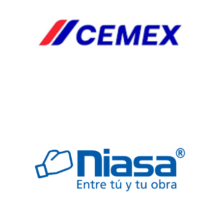
FREGADERO
JARDINERIA
SEGURIDAD
TARJAS
TARJAS
VALVULAS
Automp