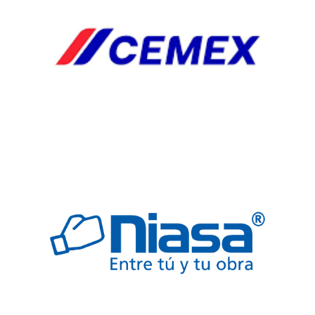
PLUS
VENTILADORES
Y
EXTRACTORES
HERRJA
AGREGA
AGREGADO
BOQUILLAS
CAB
CABLES
ELECTRICOS
COLADERA
COLADERAS
ELECTRICO
FREGADERO
JARDINERIA
SEGURIDAD