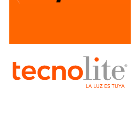
SISTEMA LIGERO
PARA
CONSTRUCCION
TUBERIA Y
CONEXIONES
TUBO
ALCANTARILLADO
BRONCE
COBRE
CONDUIT
CPVC
CTS
TUBERIA
AZUL
GALVANIZADO
HIDRAULICO
CEDULA 40
SANITARIO
TUBO