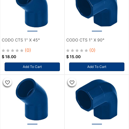
CODO CTS 1" X 45°
CODO CTS 1" X 90°
(0)
(0)
$
18.00
$
15.00
Add To Cart
Add To Cart