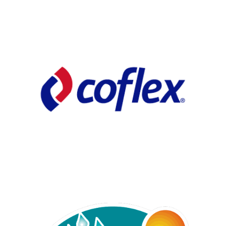
TARJAS
VALVULAS
Automp