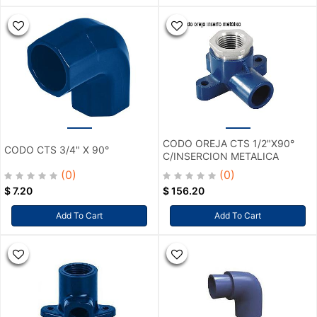
CODO OREJA CTS 1/2"X90°
CODO CTS 3/4" X 90°
C/INSERCION METALICA
(0)
(0)
$
7.20
$
156.20
Add To Cart
Add To Cart