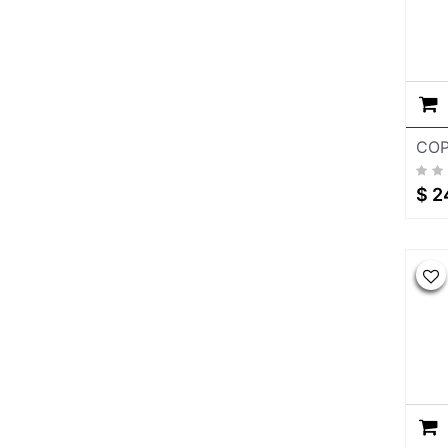
COP
$
2