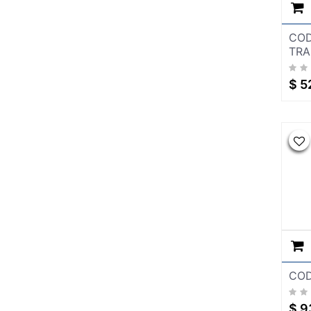
SISTEMA LIGERO PARA
CONSTRUCCION
TUBERIA Y CONEXIONES
COD
TUBO ALCANTARILLADO
TRA
BRONCE
COBRE
$
5
CONDUIT
CPVC
CTS TUBERIA AZUL
GALVANIZADO
HIDRAULICO CEDULA 40
SANITARIO
TUBO PLUS
VENTILADORES Y EXTRACTORES
HERRJA
AGREGA
AGREGADO
COD
BOQUILLAS
CAB
$
9