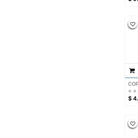
CABLES ELECTRICOS
COLADERA
COLADERAS
ELECTRICO
FREGADERO
JARDINERIA
SEGURIDAD
TARJAS
VALVULAS
Automp
COP
$
4