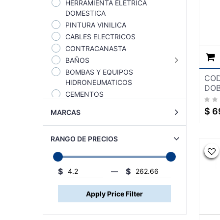
HERRAMIENTA ELETRICA
DOMESTICA
PINTURA VINILICA
CABLES ELECTRICOS
CONTRACANASTA
BAÑOS
BOMBAS Y EQUIPOS
COD
HIDRONEUMATICOS
DOB
CEMENTOS
FERRETERIA
$
6
MARCAS
HERRAMIENTAS
ILUMINACION
RANGO DE PRECIOS
LIMPIEZA
MATERIALES PARA
CONSTRUCCION
$
$
—
PLOMERIA
RECUBRIMIENTOS Y PINTURAS
SEÑALAMIENTOS