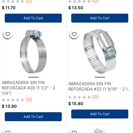
(0)
(0)
$
11.70
$
13.50
Add To Cart
Add To Cart
ABRAZADERA SIN FIN
ABRAZADERA SIN FIN
REFORZADA #28 (1 1/2" - 2
REFORZADA #32 (1 9/16" - 2 1..
1/4")
(0)
(0)
$
15.80
$
13.90
Add To Cart
Add To Cart