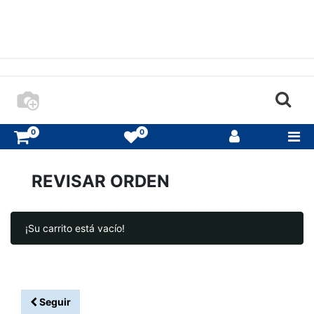
0
0
REVISAR ORDEN
¡Su carrito está vacío!
Seguir