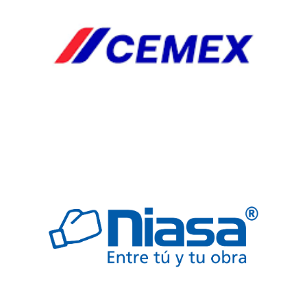
FREGADERO
JARDINERIA
SEGURIDAD
TARJAS
VALVULAS
Automp