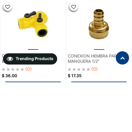
CONECTOR"Y"PLASTICO
CONEXION HEMBRA PARA
Trending Products
ENTRADA 3/4" PRETUL
MANGUERA 1/2"
(0)
(0)
$
36.00
$
17.35
Add To Cart
Add To Cart