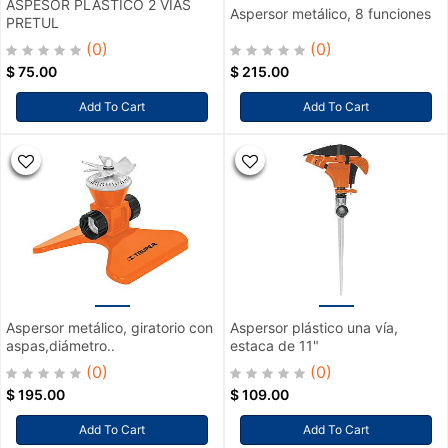
ASPESOR PLASTICO 2 VIAS
Aspersor metálico, 8 funciones
PRETUL
(0)
(0)
$
75.00
$
215.00
Add To Cart
Add To Cart
Aspersor metálico, giratorio con
Aspersor plástico una vía,
aspas,diámetro..
estaca de 11"
(0)
(0)
$
195.00
$
109.00
Add To Cart
Add To Cart