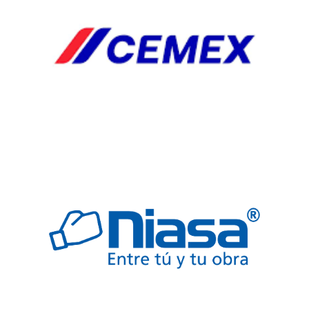
FREGADERO
JARDINERIA
SEGURIDAD
TARJAS
VALVULAS
Automp