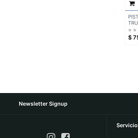
PINTURA VINILICA
PINTURA EN AEROSOL
PISTOLAS Y ACCESORIOS
PIS
SAYER
TRU
SELLADORES / ADHESIVOS /
SILICONES
$
7
SEÑALAMIENTOS
SISTEMA LIGERO PARA
CONSTRUCCION
TUBERIA Y CONEXIONES
VENTILADORES Y EXTRACTORES
HERRJA
AGREGA
AGREGADO
Newsletter Signup
BOQUILLAS
CAB
CABLES ELECTRICOS
Servici
COLADERA
COLADERAS