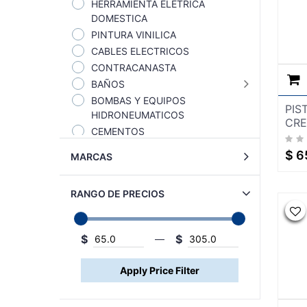
HERRAMIENTA ELETRICA
DOMESTICA
PINTURA VINILICA
CABLES ELECTRICOS
CONTRACANASTA
BAÑOS
BOMBAS Y EQUIPOS
PIS
HIDRONEUMATICOS
CRE
CEMENTOS
FERRETERIA
$
6
MARCAS
HERRAMIENTAS
ILUMINACION
RANGO DE PRECIOS
LIMPIEZA
MATERIALES PARA
CONSTRUCCION
$
$
—
PLOMERIA
RECUBRIMIENTOS Y PINTURAS
APLICADORES DE PINTURA