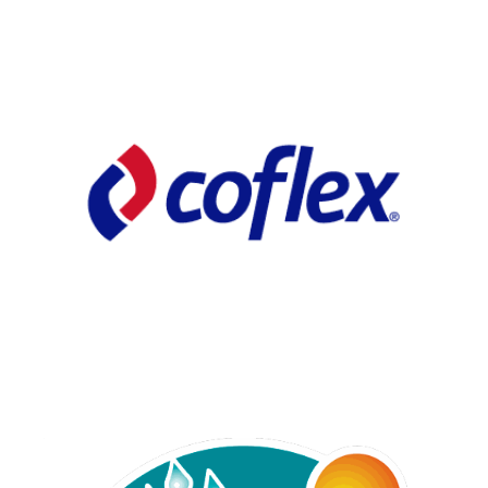
TARJAS
VALVULAS
Automp