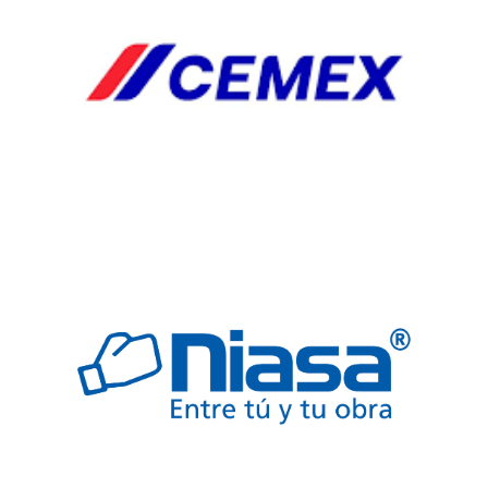
PLUS
VENTILADORES
Y
EXTRACTORES
HERRJA
AGREGA
AGREGADO
BOQUILLAS
CAB
CABLES
ELECTRICOS
COLADERA
COLADERAS
ELECTRICO
FREGADERO
JARDINERIA
SEGURIDAD