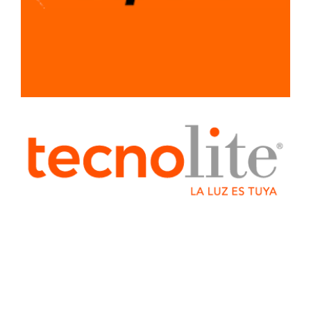
SISTEMA LIGERO
PARA
CONSTRUCCION
TUBERIA Y
CONEXIONES
TUBO
ALCANTARILLADO
BRONCE
COBRE
CONDUIT
CPVC
CTS
TUBERIA
AZUL
GALVANIZADO
HIDRAULICO
CEDULA 40
SANITARIO
TUBO