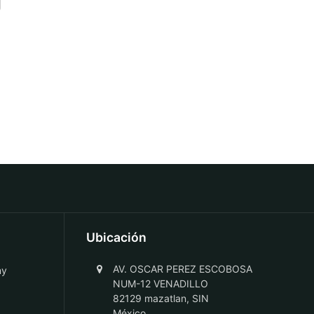
Ubicación
AV. OSCAR PEREZ ESCOBOSA
ny
NUM-12 VENADILLO
82129 mazatlan, SIN
México