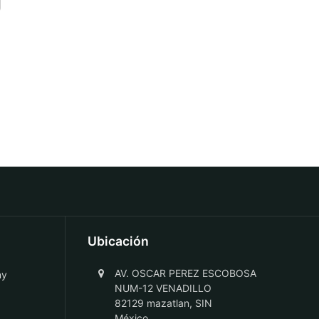
Ubicación
AV. OSCAR PEREZ ESCOBOSA
ny
NUM-12 VENADILLO
82129 mazatlan, SIN
México