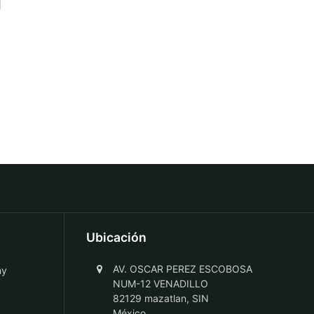
Ubicación
AV. OSCAR PEREZ ESCOBOSA
ny
NUM-12 VENADILLO
82129 mazatlan, SIN
México