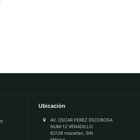
Ubicación
AV. OSCAR PEREZ ESCOBOSA
ny
NUM-12 VENADILLO
82129 mazatlan, SIN
México