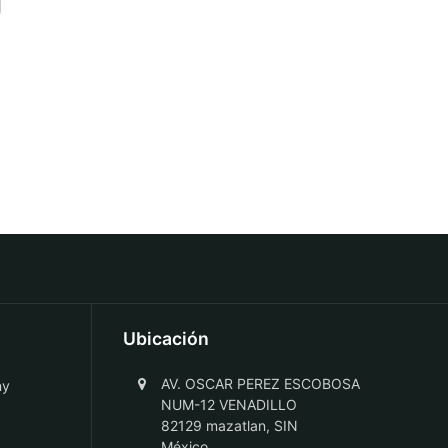
Ubicación
AV. OSCAR PEREZ ESCOBOSA
ny
NUM-12 VENADILLO
82129 mazatlan, SIN
México