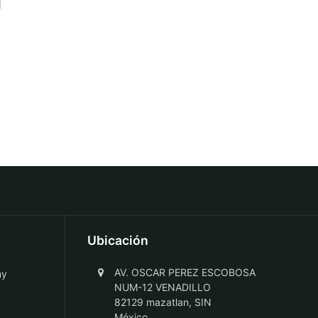
Ubicación
AV. OSCAR PEREZ ESCOBOSA
ny
NUM-12 VENADILLO
82129 mazatlan, SIN
México