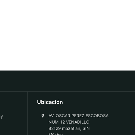
Ubicación
AV. OSCAR PEREZ ESCOBOSA
ny
NUM-12 VENADILLO
82129 mazatlan, SIN
México