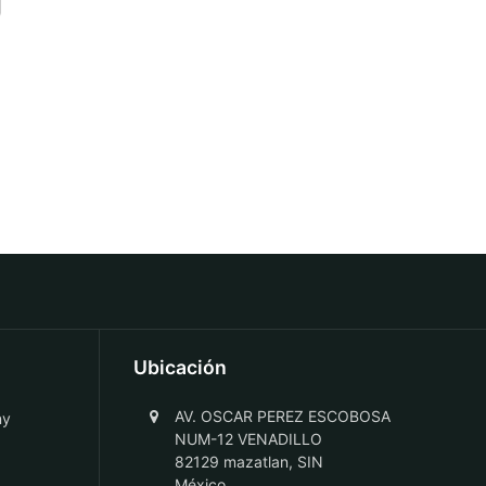
Ubicación
AV. OSCAR PEREZ ESCOBOSA
ny
NUM-12 VENADILLO
82129 mazatlan, SIN
México