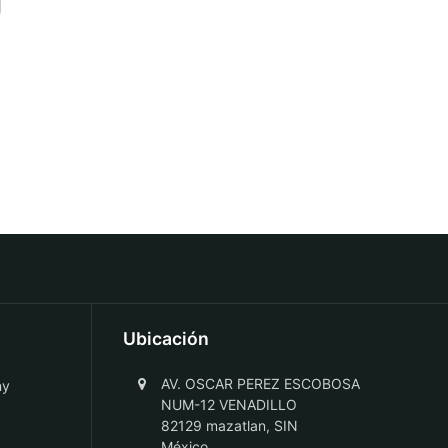
Ubicación
AV. OSCAR PEREZ ESCOBOSA
ny
NUM-12 VENADILLO
82129 mazatlan, SIN
México