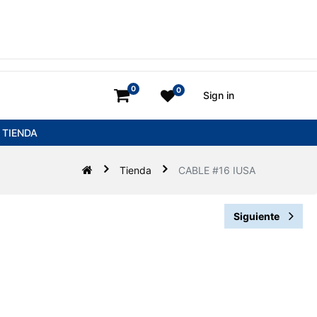
0
0
Sign in
TIENDA
Tienda
CABLE #16 IUSA
Siguiente