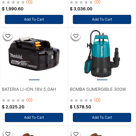
(0)
(0)
$
1,990.60
$
3,036.00
Add To Cart
Add To Cart
BATERIA LI-ION 18V 5,0AH
BOMBA SUMERGIBLE 300W
(0)
(0)
$
2,025.20
$
1,578.50
Add To Cart
Add To Cart