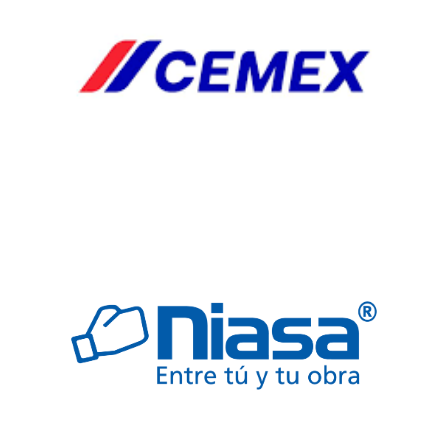
EXTRACTORES
HERRJA
AGREGA
AGREGADO
BOQUILLAS
CAB
CABLES
ELECTRICOS
COLADERA
COLADERAS
ELECTRICO
FREGADERO
JARDINERIA
SEGURIDAD
TARJAS
VALVULAS