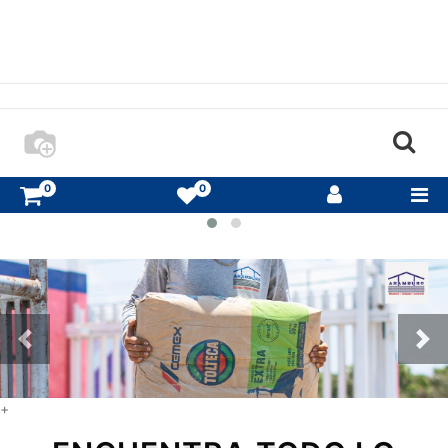
FILTERS
MARCAS
FILTERS
CATEGORIAS
RANGO
Todos
DE
los
PRECIOS
productos
ACEITE
0
0
HERRAMIENTA
ELETRICA
DOMESTICA
PINTURA
VINILICA
CABLES
ELECTRICOS
CONTRACANASTA
BAÑOS
+
BOMBAS Y
EQUIPOS