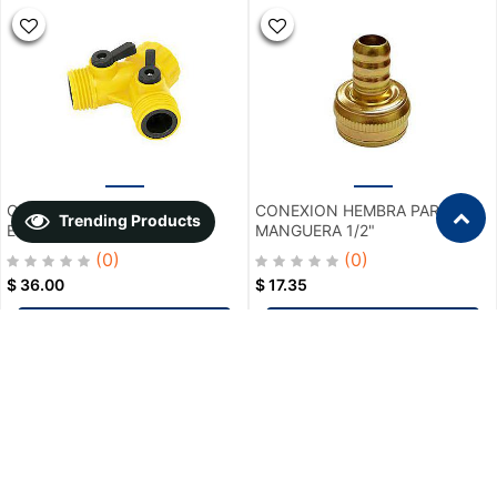
CONECTOR"Y"PLASTICO
CONEXION HEMBRA PARA
Trending Products
ENTRADA 3/4" PRETUL
MANGUERA 1/2"
(0)
(0)
$
36.00
$
17.35
Add To Cart
Add To Cart