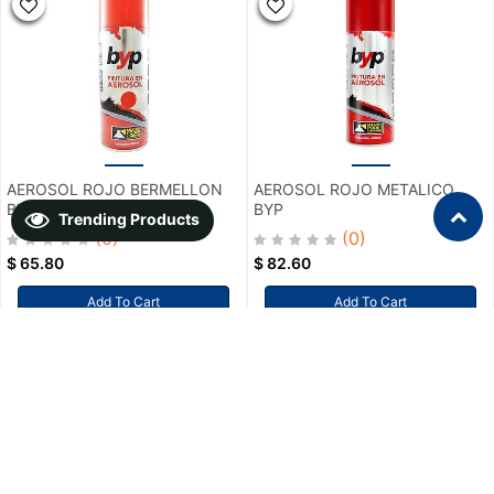
AEROSOL ROJO BERMELLON
AEROSOL ROJO METALICO
BYP
BYP
Trending Products
(0)
(0)
$
65.80
$
82.60
Add To Cart
Add To Cart