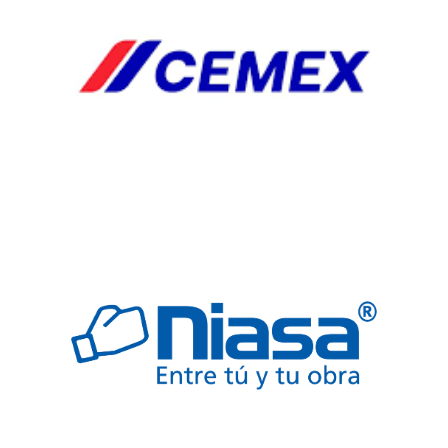
FREGADERO
JARDINERIA
SEGURIDAD
TARJAS
VALVULAS
Automp