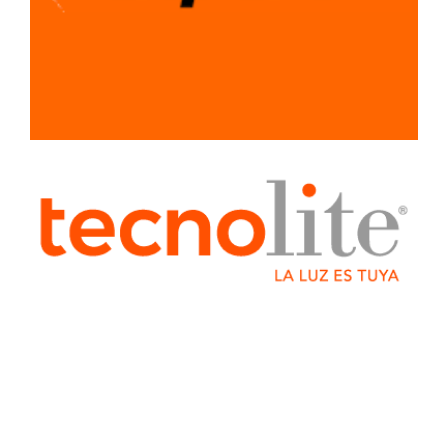
DE PINTURA
PINTURA
VINILICA
PINTURA
EN
AEROSOL
PISTOLAS Y
ACCESORIOS
SAYER
SELLADORES
/ ADHESIVOS
/ SILICONES
SEÑALAMIENTOS
SISTEMA LIGERO
PARA
CONSTRUCCION
TUBERIA Y
CONEXIONES
VENTILADORES
Y