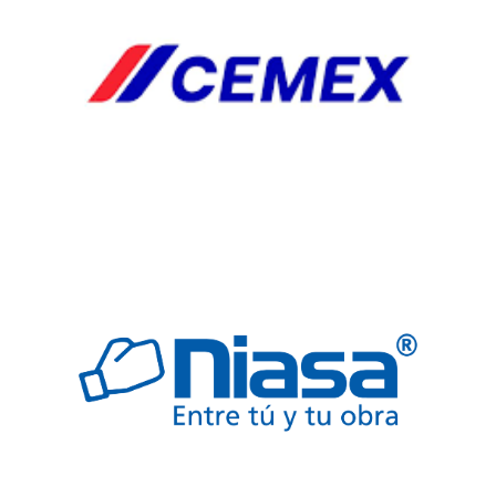
EXTRACTORES
HERRJA
AGREGA
AGREGADO
BOQUILLAS
CAB
CABLES
ELECTRICOS
COLADERA
COLADERAS
ELECTRICO
FREGADERO
JARDINERIA
SEGURIDAD
TARJAS
VALVULAS